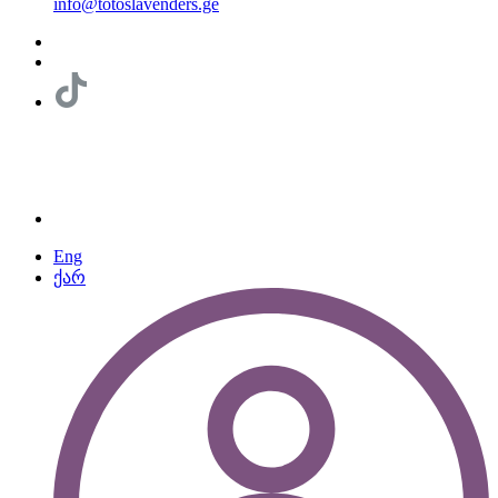
info@totoslavenders.ge
Eng
ქარ