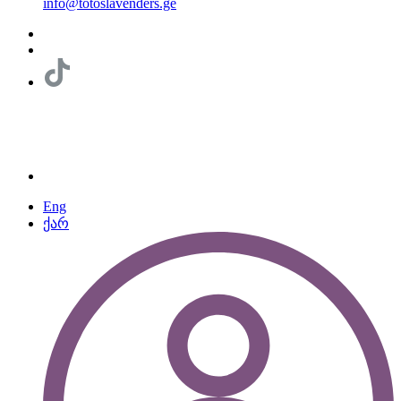
info@totoslavenders.ge
Eng
ქარ